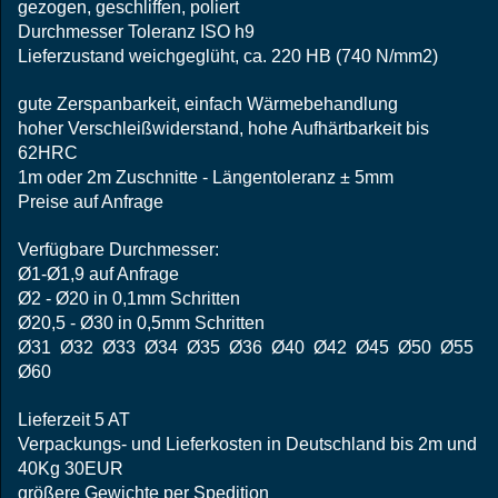
gezogen, geschliffen, poliert
Durchmesser Toleranz ISO h9
Lieferzustand weichgeglüht, ca. 220 HB (740 N/mm2)
gute Zerspanbarkeit, einfach Wärmebehandlung
hoher Verschleißwiderstand, hohe Aufhärtbarkeit bis
62HRC
1m oder 2m Zuschnitte - Längentoleranz ± 5mm
Preise auf Anfrage
Verfügbare Durchmesser:
Ø1-Ø1,9 auf Anfrage
Ø2 - Ø20 in 0,1mm Schritten
Ø20,5 - Ø30 in 0,5mm Schritten
Ø31 Ø32 Ø33 Ø34 Ø35 Ø36 Ø40 Ø42 Ø45 Ø50 Ø55
Ø60
Lieferzeit 5 AT
Verpackungs- und Lieferkosten in Deutschland bis 2m und
40Kg 30EUR
größere Gewichte per Spedition